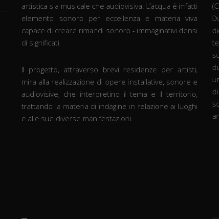
artistica sia musicale che audiovisiva. L’acqua è infatti
(
elemento sonoro per eccellenza e materia viva
D
capace di creare rimandi sonoro - immaginativi densi
d
di significati.
t
s
d
Il progetto, attraverso brevi residenze per artisti,
un
mira alla realizzazione di opere installative, sonore e
d
audiovisive, che interpretino il tema e il territorio,
so
trattando la materia di indagine in relazione ai luoghi
ar
e alle sue diverse manifestazioni.