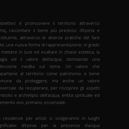
’obiettivo è promuovere il territorio attraverso
arte
,
raccontare il bene più prezioso d’Irpinia e
stituirne, attraverso le diverse pratiche del fare
rte, una nuova forma di rappresentazione, in grado
 mettere in luce ed esaltare in chiave estetica, la
agia ed il valore dell’acqua, stimolando una
iflessione inedita sul tema. Un valore che
ppartiene al territorio come patrimonio e bene
omune da proteggere, ma anche un valore
iversale da recuperare, per riscoprire gli aspetti
mbolici e archetipici dell’acqua, entità spirituale ed
emento vivo, primario, essenziale.
e residenze per artisti si svolgeranno in luoghi
ignificativi d’Irpinia per la presenza d’acqua