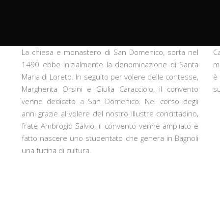
La chiesa e monastero di San Domenico, sorta nel
Ca
1490 ebbe inizialmente la denominazione di Santa
me
Maria di Loreto. In seguito per volere delle contesse,
è
Margherita Orsini e Giulia Caracciolo, il convento
s
venne dedicato a San Domenico. Nel corso degli
anni grazie al volere del nostro illustre concittadino,
frate Ambrogio Salvio, il convento venne ampliato e
fatto nascere uno studentato che genera in Bagnoli
una fucina di cultura.