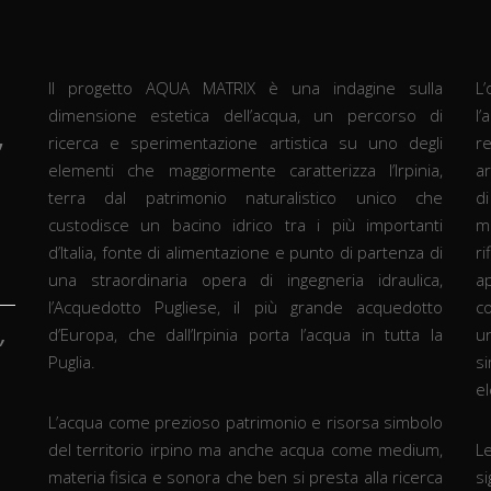
Il progetto AQUA MATRIX è una indagine sulla
L
dimensione estetica dell’acqua, un percorso di
l’
,
ricerca e sperimentazione artistica su uno degli
re
elementi che maggiormente caratterizza l’Irpinia,
a
terra dal patrimonio naturalistico unico che
di
custodisce un bacino idrico tra i più importanti
m
d’Italia, fonte di alimentazione e punto di partenza di
r
una straordinaria opera di ingegneria idraulica,
a
l’Acquedotto Pugliese, il più grande acquedotto
c
d’Europa, che dall’Irpinia porta l’acqua in tutta la
un
’
Puglia.
si
el
L’acqua come prezioso patrimonio e risorsa simbolo
del territorio irpino ma anche acqua come medium,
L
materia fisica e sonora che ben si presta alla ricerca
s