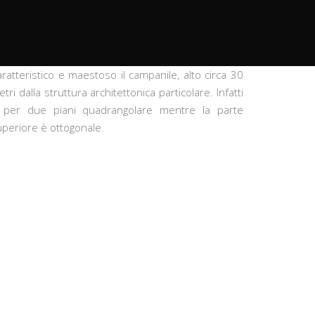
ratteristico e maestoso il campanile, alto circa 30
tri dalla struttura architettonica particolare. Infatti
 per due piani quadrangolare mentre la parte
uperiore è ottogonale.