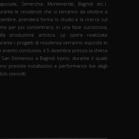
Caposele, Senerchia, Monteverde, Bagnoli etc.).
urante le residenze che si terranno da ottobre a
icembre, prenderà forma lo studio e la ricerca sul
ema per poi concentrarsi, in una fase successiva,
ulla produzione artistica. Le opere realizzate
urante i progetti di residenza verranno esposte in
 evento conclusivo, il 5 dicembre presso la chiesa
i San Domenico a Bagnoli Irpino, durante il quale
no previste installazioni e performance live degli
tisti coinvolti.