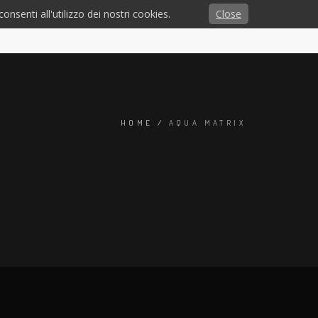
HOME
GALLERIA
MOSTRA NUNZIO
CONTATTI
onsenti all'utilizzo dei nostri cookies.
Close
HOME
/
AQUA MATRIX