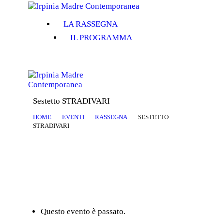
LA RASSEGNA
LA RASSEGNA
IL PROGRAMMA
IL PROGRAMMA
Sestetto STRADIVARI
HOME
EVENTI
RASSEGNA
SESTETTO
STRADIVARI
Questo evento è passato.