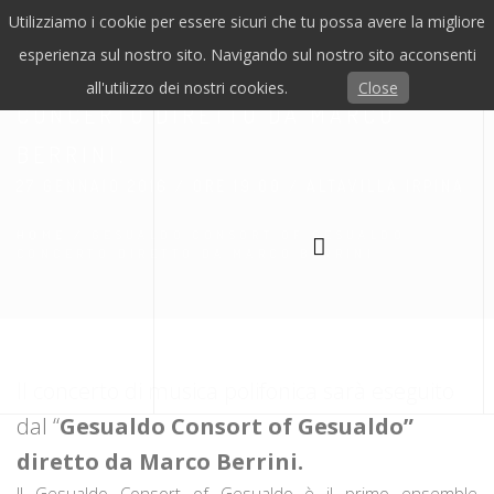
Utilizziamo i cookie per essere sicuri che tu possa avere la migliore
esperienza sul nostro sito. Navigando sul nostro sito acconsenti
GESUALDO CONSORT OF GESUALDO,
all'utilizzo dei nostri cookies.
Close
CONCERTO DIRETTO DA MARCO
BERRINI.
27 GENNAIO 2016 / ORE 19.00 / ALTAVILLA IRPINA
HOME
/
GESUALDO CONSORT OF GESUALDO,
CONCERTO DIRETTO DA MARCO BERRINI.
Il concerto di musica polifonica sarà eseguito
dal “
Gesualdo Consort of Gesualdo”
diretto da Marco Berrini.
Il Gesualdo Consort of Gesualdo è il primo ensemble